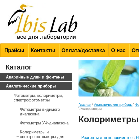
Всё для лабораторий
Прайсы
Контакты
Оплата/доставка
О нас
От
Каталог
Аварийные души и фонтаны
Аналитические приборы
Фотометры, колориметры,
спектрофотометры
Главная
\
Аналитические приборы
\
Фо
\ Колориметры
Фотометры видимого
диапазона
Колориметры
Фотометры УФ-диапазона
Колориметры и
спектрофотометры для
Реагенты для колориметров H