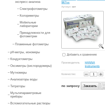
экспресс-анализа
967xx
Артикул:
нет
Спектрофотометры
Колориметры
Мобильные
лаборатории
Принадлежности для
фотометрии
Пламенные фотометры
pH-метры, иономеры
Добавить к сравнению
Кондуктометры
HANNA
Производитель
Оксиметры (кислородомеры)
Instruments
Мутномеры
−
+
Количество:
Анализаторы воды
по запросу
Титраторы
Мультипараметровые
приборы
Вспомогательные растворы