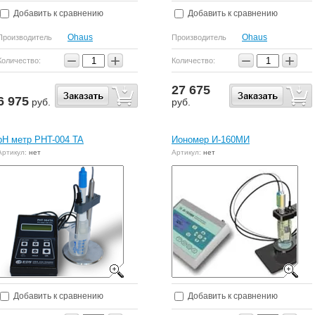
Добавить к сравнению
Добавить к сравнению
Ohaus
Ohaus
Производитель
Производитель
−
+
−
+
Количество:
Количество:
27 675
6 975
руб.
руб.
рН метр PHT-004 TA
Иономер И-160МИ
Артикул:
нет
Артикул:
нет
Добавить к сравнению
Добавить к сравнению