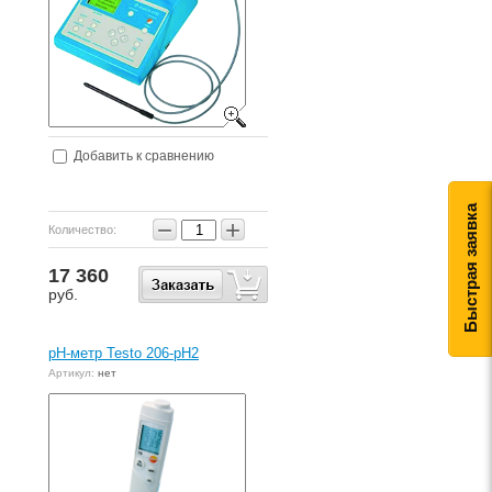
Добавить к сравнению
Быстрая заявка
−
+
Количество:
17 360
руб.
pH-метр Testo 206-pH2
Артикул:
нет