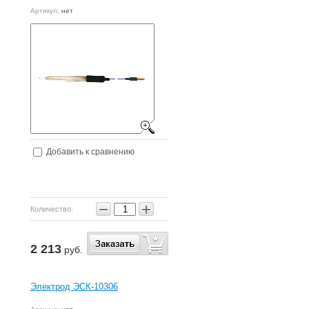
Артикул:
нет
Добавить к сравнению
−
+
Количество:
2 213
руб.
Электрод ЭСК-10306