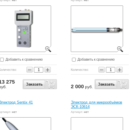
Артикул:
нет
Артикул:
нет
Добавить к сравнению
Добавить к сравнению
−
+
−
+
Количество:
Количество:
13 275
2 000
руб.
руб.
Электрод Sentix 41
Электрод для микрообъёмов
ЭСК-10614
Артикул:
нет
Артикул:
нет