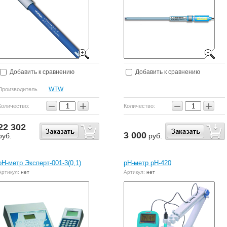
Добавить к сравнению
Добавить к сравнению
WTW
Производитель
−
+
−
+
Количество:
Количество:
22 302
3 000
руб.
руб.
pH-метр Эксперт-001-3(0,1)
pH-метр pH-420
Артикул:
нет
Артикул:
нет