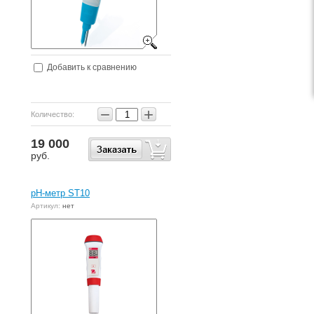
Добавить к сравнению
−
+
Количество:
19 000
руб.
pH-метр ST10
Артикул:
нет