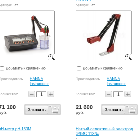
Артикул:
нет
Артикул:
нет
Добавить к сравнению
Добавить к сравнению
HANNA
HANNA
Производитель
Производитель
Instruments
Instruments
−
+
−
+
Количество:
Количество:
71 100
21 600
руб.
руб.
pH-метр pH-150М
Натрий-селективный электрод
ЭЛИС-112Na