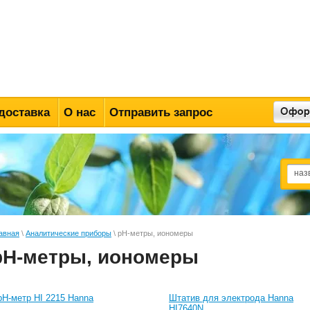
доставка
О нас
Отправить запрос
авная
\
Аналитические приборы
\ pH-метры, иономеры
pH-метры, иономеры
рН-метр HI 2215 Hanna
Штатив для электрода Hanna
HI7640N