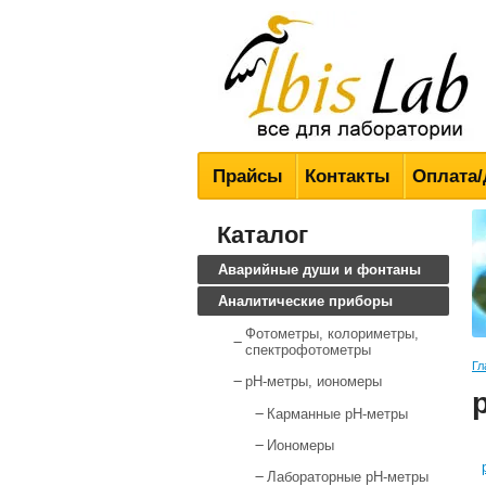
Всё для лабораторий
Прайсы
Контакты
Оплата/
Каталог
Аварийные души и фонтаны
Аналитические приборы
Фотометры, колориметры,
спектрофотометры
Гл
pH-метры, иономеры
Карманные pH-метры
Иономеры
Лабораторные pH-метры