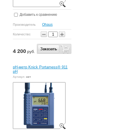
Добавить к сравнению
Ohaus
Производитель
−
+
Количество:
4 200
руб.
рН-метр Knick Portamess® 911
pH
Артикул:
нет