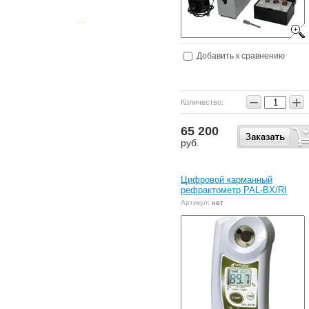
Добавить к сравнению
−
+
Количество:
65 200
руб.
Цифровой карманный
рефрактометр PAL-BX/RI
Артикул:
нет