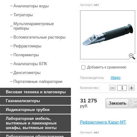
Артикул:
нет
Анализаторы воды
Титраторы
Мультипараметровые
приборы
Вспомогательные растворы
Рефрактомеры
Поляриметры
Анализаторы БПК
Добавить к сравнению
Денситометры
Atago
Производитель
Портативные лаборатории
−
+
Количество:
Весовая техника и влагомеры
31 275
Газоанализаторы
руб.
Индикаторные трубки
Лабораторная мебель,
Рефрактометр Карат-МТ
вытяжные и ламинарные
шкафы, вытяжные зонты
Артикул:
нет
Лабораторное оборудование