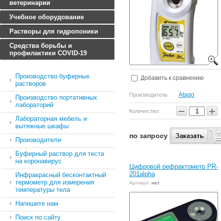
ветеринарии
Учебное оборудование
Растворы для гидропоники
Средства борьбы и
профилактики COVID-19
Производство буферных
Добавить к сравнению
растворов
Atago
Производитель
Производство портативных
лабораторий
−
+
Количество:
Лабораторная мебель и
вытяжные шкафы
по запросу
Производители
Буферный раствор для теста
на коронавирус
Цифровой рефрактометр PR-
201alpha
Инфракрасный бесконтактный
термометр для измерения
Артикул:
нет
температуры тела
Напишите нам
Поиск по сайту