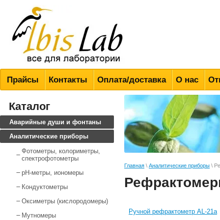
Всё для лабораторий
Прайсы
Контакты
Оплата/доставка
О нас
От
Каталог
Аварийные души и фонтаны
Аналитические приборы
Фотометры, колориметры,
спектрофотометры
Главная
\
Аналитические приборы
\ Р
pH-метры, иономеры
Рефрактоме
Кондуктометры
Оксиметры (кислородомеры)
Ручной рефрактометр AL-21a
Мутномеры