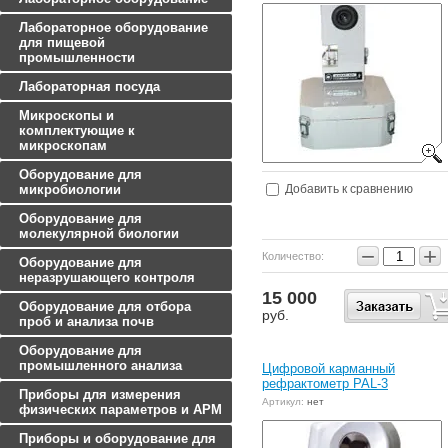
Лабораторное оборудование
для пищевой
промышленности
Лабораторная посуда
Микроскопы и
комплектующие к
микроскопам
Оборудование для
Добавить к сравнению
микробиологии
Оборудование для
молекулярной биологии
−
+
Количество:
Оборудование для
неразрушающего контроля
15 000
Оборудование для отбора
руб.
проб и анализа почв
Оборудование для
промышленного анализа
Цифровой карманный
рефрактометр PAL-3
Приборы для измерения
Артикул:
нет
физических параметров и АРМ
Приборы и оборудование для