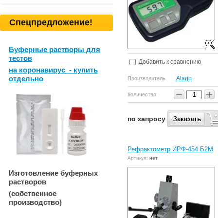
Спецпредложение!
Буферные растворы для
тестов
Добавить к сравнению
на коронавирус - купить
отдельно
Atago
Производитель
−
+
Количество:
по запросу
Рефрактометр ИРФ-454 Б2М
Артикул:
нет
Изготовление буферных
растворов
(собственное
производство)