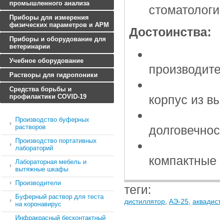
промышленного анализа
стоматологи
Приборы для измерения
физических параметров и АРМ
Достоинства:
Приборы и оборудование для
ветеринарии
Учебное оборудование
производите
Растворы для гидропоники
Средства борьбы и
профилактики COVID-19
корпус из в
Производство буферных
растворов
долговечнос
Производство портативных
лабораторий
компактные
Лабораторная мебель и
вытяжные шкафы
Производители
теги:
Буферный раствор для теста
дистиллятор
,
АЭ-25
,
аквадис
на коронавирус
Инфракрасный бесконтактный