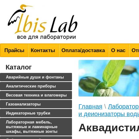
Всё для лабораторий
Прайсы
Контакты
Оплата/доставка
О нас
От
Каталог
Аварийные души и фонтаны
Аналитические приборы
Весовая техника и влагомеры
Газоанализаторы
Главная
\
Лаборатор
и деионизаторы вод
Индикаторные трубки
Лабораторная мебель,
Аквадисти
вытяжные и ламинарные
шкафы, вытяжные зонты