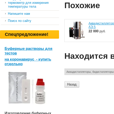
термометр для измерения
Похожие
температуры тела
Напишите нам
Поиск по сайту
Аквадистиллятор
АЭ-5
22 000
руб.
Спецпредложение!
Буферные растворы для
тестов
Находится 
на коронавирус - купить
отдельно
Аквадистилляторы, бидистилляторы
Назад
Изготовление буферных