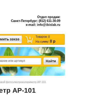
Отдел продаж:
Санкт-Петербург: (812) 611-30-09
e-mail: info@ibislab.ru
Товаров:
0
0 р
На сумму:
овой фотоэлектроколориметр AP-101
тр AP-101