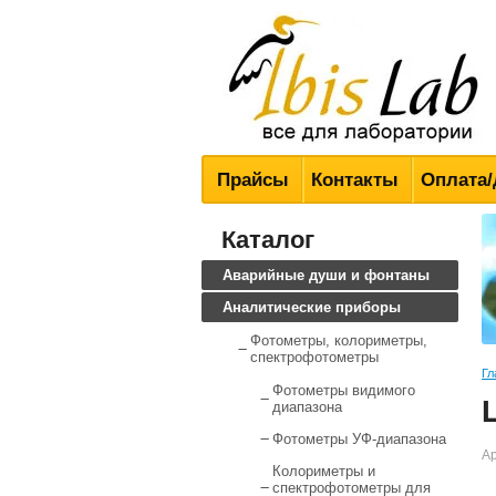
Всё для лабораторий
Прайсы
Контакты
Оплата/
Каталог
Аварийные души и фонтаны
Аналитические приборы
Фотометры, колориметры,
спектрофотометры
Гл
Фотометры видимого
диапазона
Фотометры УФ-диапазона
Ар
Колориметры и
спектрофотометры для