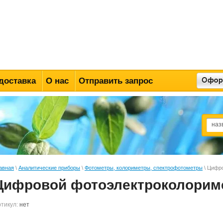
доставка
О нас
Отправить запрос
авная
\
Аналитические приборы
\
Фотометры, колориметры, спектрофотометры
\ Цифр
Цифровой фотоэлектроколориме
тикул:
нет