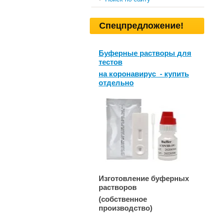
Спецпредложение!
Буферные растворы для
тестов
на коронавирус - купить
отдельно
Изготовление буферных
растворов
(собственное
производство)