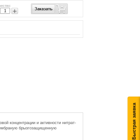
чество:
+
Быстрая заявка
вой концентрации и активности нитрат-
 мембраную брызгозащищенную