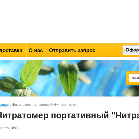
доставка
О нас
Отправить запрос
авная
\ Нитратомер портативный «Нитрат-тест»
Нитратомер портативный "Нитра
тикул:
нет