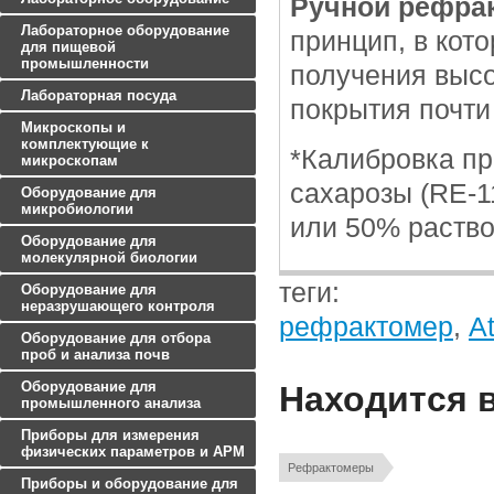
Ручной рефра
Лабораторное оборудование
принцип, в кот
для пищевой
промышленности
получения высо
Лабораторная посуда
покрытия почти
Микроскопы и
комплектующие к
*Калибровка п
микроскопам
сахарозы (RE-1
Оборудование для
микробиологии
или 50% раство
Оборудование для
молекулярной биологии
теги:
Оборудование для
неразрушающего контроля
рефрактомер
,
A
Оборудование для отбора
проб и анализа почв
Оборудование для
Находится 
промышленного анализа
Приборы для измерения
физических параметров и АРМ
Рефрактомеры
Приборы и оборудование для