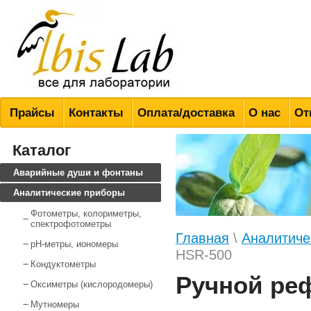
Всё для лабораторий
Прайсы
Контакты
Оплата/доставка
О нас
От
Каталог
Аварийные души и фонтаны
Аналитические приборы
Фотометры, колориметры,
спектрофотометры
Главная
\
Аналитиче
pH-метры, иономеры
HSR-500
Кондуктометры
Ручной ре
Оксиметры (кислородомеры)
Мутномеры