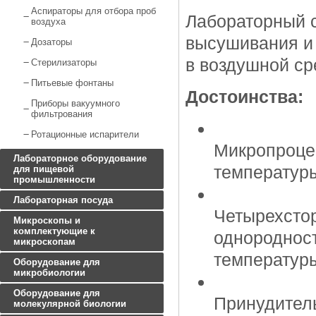
Аспираторы для отбора проб
Лабораторный 
воздуха
высушивания и
Дозаторы
в воздушной ср
Стерилизаторы
Питьевые фонтаны
Достоинства:
Приборы вакуумного
фильтрования
Ротационные испарители
Микропроце
Лабораторное оборудование
температуры
для пищевой
промышленности
Лабораторная посуда
Четырехсто
Микроскопы и
комплектующие к
однородност
микроскопам
температуры
Оборудование для
микробиологии
Оборудование для
Принудитель
молекулярной биологии