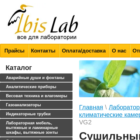
Всё для лабораторий
Прайсы
Контакты
Оплата/доставка
О нас
От
Каталог
Аварийные души и фонтаны
Аналитические приборы
Весовая техника и влагомеры
Газоанализаторы
Главная
\
Лаборатор
климатические каме
Индикаторные трубки
VG2
Лабораторная мебель,
вытяжные и ламинарные
Сушильный
шкафы, вытяжные зонты