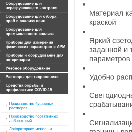
Оборудование для
неразрушающего контроля
Материал ка
Оборудование для отбора
краской
проб и анализа почв
Оборудование для
промышленного анализа
Яркий свет
Приборы для измерения
физических параметров и АРМ
заданной и
Приборы и оборудование для
параметров
ветеринарии
Учебное оборудование
Удобно рас
Растворы для гидропоники
Средства борьбы и
профилактики COVID-19
Светодиодны
срабатыван
Производство буферных
растворов
Производство портативных
лабораторий
Сигнализаци
Лабораторная мебель и
границы доп