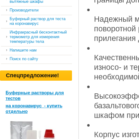
вытяжные шкафы
Производители
Надежный м
Буферный раствор для теста
на коронавирус
поворотной 
Инфракрасный бесконтактный
прилегания 
термометр для измерения
температуры тела
Напишите нам
Качественн
Поиск по сайту
износо- и т
Спецпредложение!
необходимо
Буферные растворы для
Высокоэффе
тестов
базальтовог
на коронавирус - купить
отдельно
шкафом при
Корпус изго