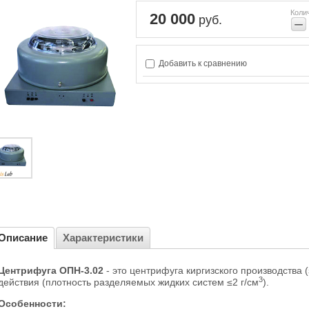
Коли
20 000
руб.
−
Добавить к сравнению
Описание
Характеристики
Центрифуга ОПН-3.02
- это центрифуга киргизского производства 
3
действия (плотность разделяемых жидких систем ≤2 г/см
).
Особенности: