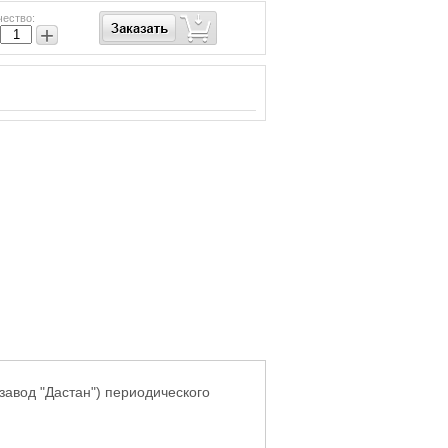
чество:
+
(завод "Дастан") периодического