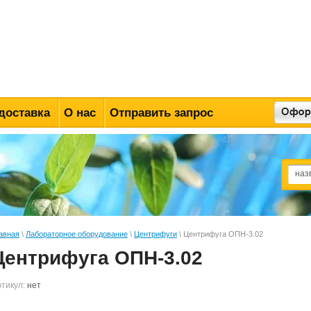
доставка
О нас
Отправить запрос
авная
\
Лабораторное оборудование
\
Центрифуги
\ Центрифуга ОПН-3.02
Центрифуга ОПН-3.02
тикул:
нет