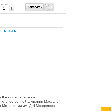
чество:
+
Масса-К
ы
II высокого класса
- отечественной компании Масса-К,
та Метрологии им. Д.И.Менделеева.