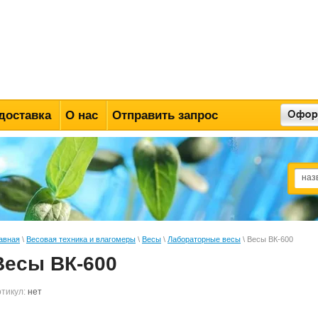
доставка
О нас
Отправить запрос
авная
\
Весовая техника и влагомеры
\
Весы
\
Лабораторные весы
\ Весы ВК-600
Весы ВК-600
тикул:
нет