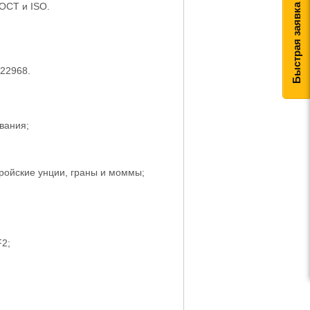
ОСТ и ISO.
Быстрая заявка
22968.
вания;
ройские унции, граны и моммы;
F2;