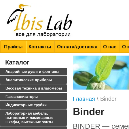
Всё для лабораторий
Прайсы
Контакты
Оплата/доставка
О нас
От
Каталог
Аварийные души и фонтаны
Аналитические приборы
Весовая техника и влагомеры
Газоанализаторы
Главная
\ Binder
Индикаторные трубки
Binder
Лабораторная мебель,
вытяжные и ламинарные
шкафы, вытяжные зонты
BINDER — семей