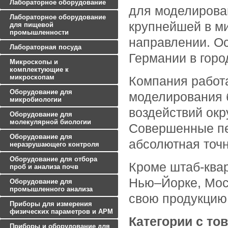
Лабораторное оборудование
для моделирова
Лабораторное оборудование
крупнейшей в м
для пищевой
промышленности
направлении. О
Лабораторная посуда
Германии в горо
Микроскопы и
комплектующие к
микроскопам
Компания работ
Оборудование для
моделирования 
микробиологии
воздействий ок
Оборудование для
молекулярной биологии
Совершенные пе
Оборудование для
абсолютная точ
неразрушающего контроля
Оборудование для отбора
Кроме штаб-квар
проб и анализа почв
Нью–Йорке, Моск
Оборудование для
промышленного анализа
свою продукцию 
Приборы для измерения
физических параметров и АРМ
Категории с тов
Приборы и оборудование для