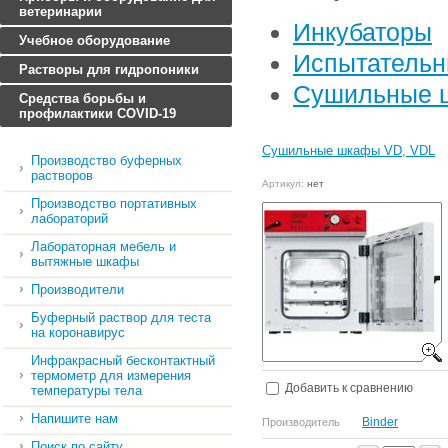
ветеринарии
Инкубаторы
Учебное оборудование
Испытательн
Растворы для гидропоники
Сушильные 
Средства борьбы и
профилактики COVID-19
Cушильные шкафы VD, VDL
Производство буферных
растворов
Артикул:
нет
Производство портативных
лабораторий
Лабораторная мебель и
вытяжные шкафы
Производители
Буферный раствор для теста
на коронавирус
Инфракрасный бесконтактный
термометр для измерения
Добавить к сравнению
температуры тела
Напишите нам
Binder
Производитель
Поиск по сайту