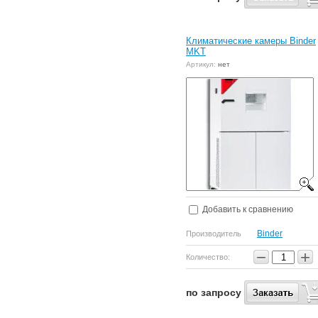
Климатические камеры Binder
MKT
Артикул:
нет
Добавить к сравнению
Binder
Производитель
−
+
Количество:
по запросу