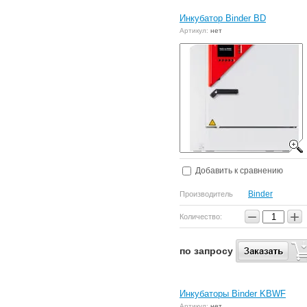
Инкубатор Binder BD
Артикул:
нет
Добавить к сравнению
Binder
Производитель
−
+
Количество:
по запросу
Инкубаторы Binder KBWF
Артикул:
нет